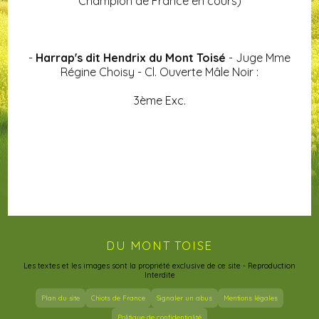
Champion de France en cours)
-
Harrap's dit Hendrix du Mont Toisé
- Juge Mme
Régine Choisy - Cl. Ouverte Mâle Noir :
3ème Exc.
DU MONT TOISE
Les textes et les images sont la propriété exclusive de ce site - Reproduction
Interdite
Plan du site
Chiots de France
Signaler un abus
Mentions légales
Politique de confidentialité